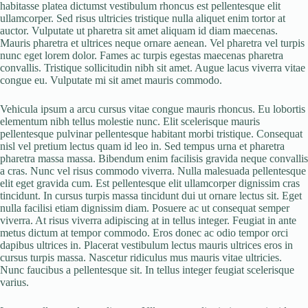
habitasse platea dictumst vestibulum rhoncus est pellentesque elit
ullamcorper. Sed risus ultricies tristique nulla aliquet enim tortor at
auctor. Vulputate ut pharetra sit amet aliquam id diam maecenas.
Mauris pharetra et ultrices neque ornare aenean. Vel pharetra vel turpis
nunc eget lorem dolor. Fames ac turpis egestas maecenas pharetra
convallis. Tristique sollicitudin nibh sit amet. Augue lacus viverra vitae
congue eu. Vulputate mi sit amet mauris commodo.
Vehicula ipsum a arcu cursus vitae congue mauris rhoncus. Eu lobortis
elementum nibh tellus molestie nunc. Elit scelerisque mauris
pellentesque pulvinar pellentesque habitant morbi tristique. Consequat
nisl vel pretium lectus quam id leo in. Sed tempus urna et pharetra
pharetra massa massa. Bibendum enim facilisis gravida neque convallis
a cras. Nunc vel risus commodo viverra. Nulla malesuada pellentesque
elit eget gravida cum. Est pellentesque elit ullamcorper dignissim cras
tincidunt. In cursus turpis massa tincidunt dui ut ornare lectus sit. Eget
nulla facilisi etiam dignissim diam. Posuere ac ut consequat semper
viverra. At risus viverra adipiscing at in tellus integer. Feugiat in ante
metus dictum at tempor commodo. Eros donec ac odio tempor orci
dapibus ultrices in. Placerat vestibulum lectus mauris ultrices eros in
cursus turpis massa. Nascetur ridiculus mus mauris vitae ultricies.
Nunc faucibus a pellentesque sit. In tellus integer feugiat scelerisque
varius.