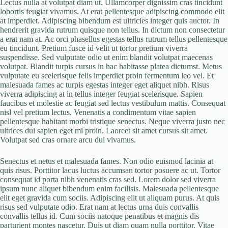
Lectus nulla at volutpat diam ut. Ullamcorper dignissim cras tincidunt
lobortis feugiat vivamus. At erat pellentesque adipiscing commodo elit
at imperdiet. Adipiscing bibendum est ultricies integer quis auctor. In
hendrerit gravida rutrum quisque non tellus. In dictum non consectetur
a erat nam at. Ac orci phasellus egestas tellus rutrum tellus pellentesque
eu tincidunt. Pretium fusce id velit ut tortor pretium viverra
suspendisse. Sed vulputate odio ut enim blandit volutpat maecenas
volutpat. Blandit turpis cursus in hac habitasse platea dictumst. Metus
vulputate eu scelerisque felis imperdiet proin fermentum leo vel. Et
malesuada fames ac turpis egestas integer eget aliquet nibh. Risus
viverra adipiscing at in tellus integer feugiat scelerisque. Sapien
faucibus et molestie ac feugiat sed lectus vestibulum mattis. Consequat
nisl vel pretium lectus. Venenatis a condimentum vitae sapien
pellentesque habitant morbi tristique senectus. Neque viverra justo nec
ultrices dui sapien eget mi proin. Laoreet sit amet cursus sit amet.
Volutpat sed cras ornare arcu dui vivamus.
Senectus et netus et malesuada fames. Non odio euismod lacinia at
quis risus. Porttitor lacus luctus accumsan tortor posuere ac ut. Tortor
consequat id porta nibh venenatis cras sed. Lorem dolor sed viverra
ipsum nunc aliquet bibendum enim facilisis. Malesuada pellentesque
elit eget gravida cum sociis. Adipiscing elit ut aliquam purus. At quis
risus sed vulputate odio. Erat nam at lectus urna duis convallis
convallis tellus id. Cum sociis natoque penatibus et magnis dis
parturient montes nascetur. Duis ut diam quam nulla porttitor. Vitae