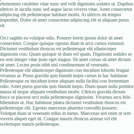
elementum curabitur vitae nunc sed velit dignissim sodales ut. Dapibus
ultrices in iaculis nunc sed augue lacus viverra vitae. Amet consectetur
adipiscing elit pellentesque habitant morbi. At ultrices mi tempus
imperdiet. Dolor sit amet consectetur adipiscing elit ut aliquam purus
sit.
Orci sagittis eu volutpat odio. Posuere lorem ipsum dolor sit amet
consectetur. Congue quisque egestas diam in arcu cursus euismod.
Dictumst vestibulum rhoncus est pellentesque elit ullamcorper
dignissim cras. Quam quisque id diam vel quam. Dignissim sodales ut
eu sem integer vitae justo eget magna. Sit amet cursus sit amet dictum
sit amet. Lectus proin nibh nisl condimentum id venenatis.
Pellentesque elit ullamcorper dignissim cras tincidunt lobortis feugiat
vivamus at. Purus gravida quis blandit turpis cursus in hac habitasse.
Pellentesque eu tincidunt tortor aliquam nulla facilisi cras fermentum
odio. Amet purus gravida quis blandit turpis. Diam quam nulla porttitor
massa id neque aliquam vestibulum morbi. Ultrices gravida dictum
fusce ut placerat orci nulla pellentesque dignissim. Vivamus arcu felis
bibendum ut. Hac habitasse platea dictumst vestibulum rhoncus est
pellentesque elit. Egestas maecenas pharetra convallis posuere.
Volutpat diam ut venenatis tellus in metus. Maecenas sed enim ut sem
viverra aliquet eget sit. Congue mauris rhoncus aenean vel elit
scelerisque mauris pellentesque.