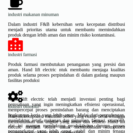
industri makanan minuman
Dalam industri F&B kebersihan serta kecepatan distribusi
menjadi prioritas utama untuk membantu memindahkan
produk dengan lebih aman dan minim risiko kontaminasi.
industri farmasi
Produk farmasi membutukan penanganan yang presisi dan
aman. Hand lift electric ntuk membantu menjaga kualitas
produk selama proses perpindahan di dalam gudang maupun
fasilitas produksi
Hand lift electric telah menjadi investasi penting bagi
perusahaan yang ingin meningkatkan efisiensi operasional,
industri otomotif
mempercepat proses pemindahan barang dan menciptakan
lingkungan kerja yang lebih aman. Mulai dari pergudangan,
Banyak komponen memiliki bobot yang cukup berat sehingga
manufaktur, retail, makanan dan minuman, farmasi, otomotif,
membutuhkan alat angkat yang aman dan efisien. Hand lift
alat ini mampu mendukung produktivitas dengan proses
electric menjadi solusi untuk memindahkan komponen
pengangkatan yang lebih cepat, stabil dan minim tenaga
maupun suku cadang tanpa merusaknya.